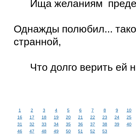
Ища желаниям преде
Однажды полюбил... так
странной,
Что долго верить ей н
1
2
3
4
5
6
7
8
9
10
16
17
18
19
20
21
22
23
24
25
31
32
33
34
35
36
37
38
39
40
46
47
48
49
50
51
52
53