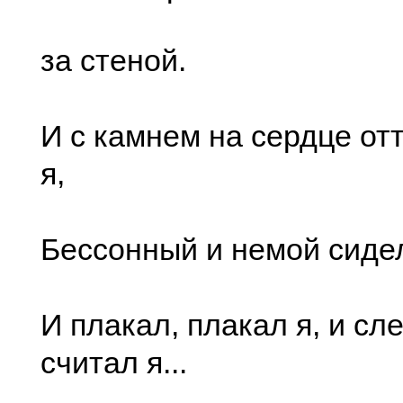
за стеной.
И с камнем на сердце от
я,
Бессонный и немой сидел
И плакал, плакал я, и сле
считал я...