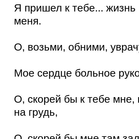
Я пришел к тебе... жизнь
меня.
О, возьми, обними, уврач
Мое сердце больное рук
О, скорей бы к тебе мне,
на грудь,
О, скорей бы мне там за