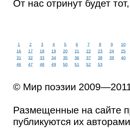
От нас отринут будет тот,
1
2
3
4
5
6
7
8
9
10
16
17
18
19
20
21
22
23
24
25
31
32
33
34
35
36
37
38
39
40
46
47
48
49
50
51
52
53
© Мир поэзии 2009—201
Размещенные на сайте п
публикуются их авторами