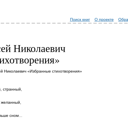
Поиск книг
О проекте
Обра
ей Николаевич
ихотворения»
ей Николаевич «Избранные стихотворения»
, странный,
ь желанный,
ьше сном...