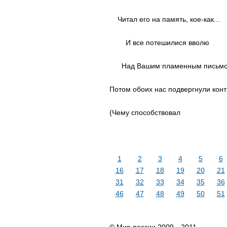
Читал его на память, кое-как...
И все потешилися вволю
Над Вашим пламенным письмом
Потом обоих нас подвергнули кон
(Чему способствовал
1
2
3
4
5
6
16
17
18
19
20
21
31
32
33
34
35
36
46
47
48
49
50
51