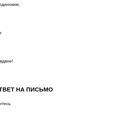
 одиноким,
е
вдвое!
ТВЕТ НА ПИСЬМО
итесь: