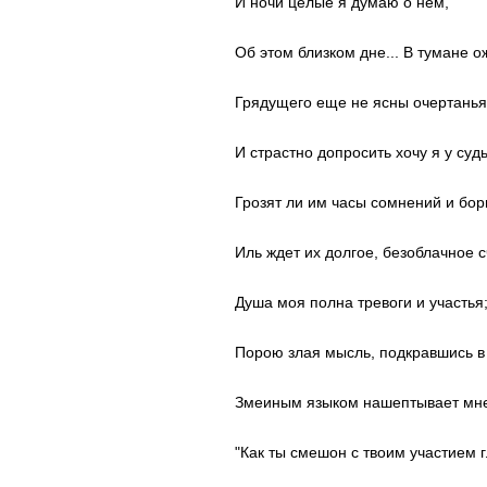
И ночи целые я думаю о нем,
Об этом близком дне... В тумане 
Грядущего еще не ясны очертанья
И страстно допросить хочу я у суд
Грозят ли им часы сомнений и бор
Иль ждет их долгое, безоблачное 
Душа моя полна тревоги и участья
Порою злая мысль, подкравшись в
Змеиным языком нашептывает мне
"Как ты смешон с твоим участием 