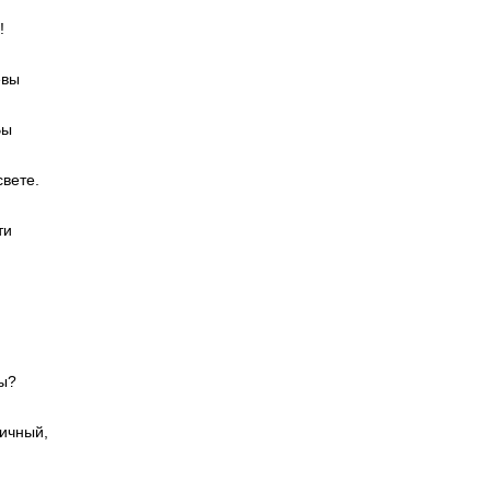
!
евы
Вы
вете.
ти
ы?
ичный,