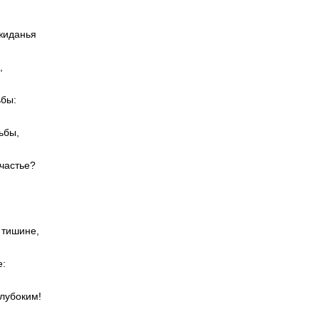
ожиданья
,
ьбы:
ьбы,
счастье?
;
 тишине,
:
глубоким!