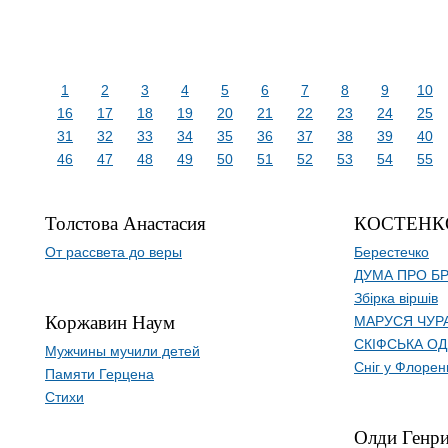
1
2
3
4
5
6
7
8
9
10
16
17
18
19
20
21
22
23
24
25
31
32
33
34
35
36
37
38
39
40
46
47
48
49
50
51
52
53
54
55
Толстова Анастасия
КОСТЕНК
От рассвета до веры
Берестечко
ДУМА ПРО БР
Збірка віршів
Коржавин Наум
МАРУСЯ ЧУР
СКІФСЬКА ОД
Мужчины мучили детей
Сніг у Флоренц
Памяти Герцена
Стихи
Олди Генр