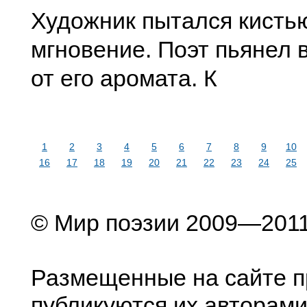
Художник пытался кисть
мгновение. Поэт пьянел
от его аромата. К
1
2
3
4
5
6
7
8
9
10
16
17
18
19
20
21
22
23
24
25
© Мир поэзии 2009—201
Размещенные на сайте п
публикуются их авторами