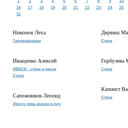
1
2
3
4
5
6
7
8
9
10
16
17
18
19
20
21
22
23
24
25
31
Никонов Леха
Дервиш М
Галлюцинации
Стихи
Иващенко Алексей
Горбулева 
ИВАСИ - стихи и песни
Стихи
Стихи
Капнист Ва
Сапожников Леонид
Стихи
Изогну семь красок в дугу