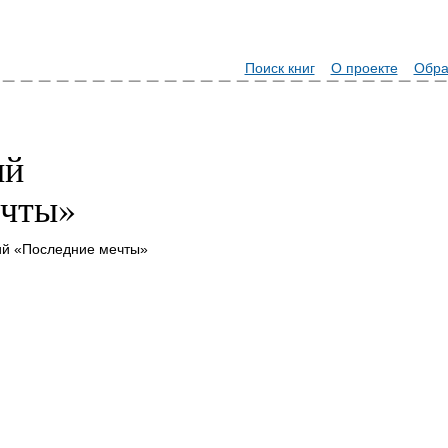
Поиск книг
О проекте
Обра
ий
ечты»
ий «Последние мечты»
.