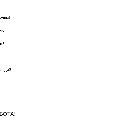
очью!
ге;
дий…
мездий.
БОТА!