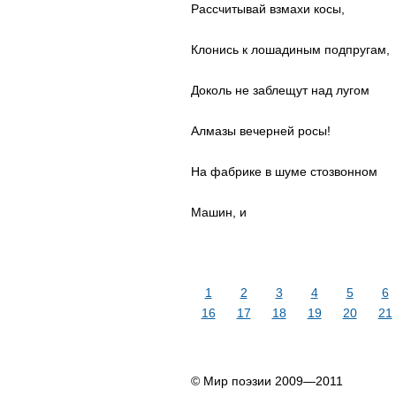
Рассчитывай взмахи косы,
Клонись к лошадиным подпругам,
Доколь не заблещут над лугом
Алмазы вечерней росы!
На фабрике в шуме стозвонном
Машин, и
1
2
3
4
5
6
16
17
18
19
20
21
© Мир поэзии 2009—2011