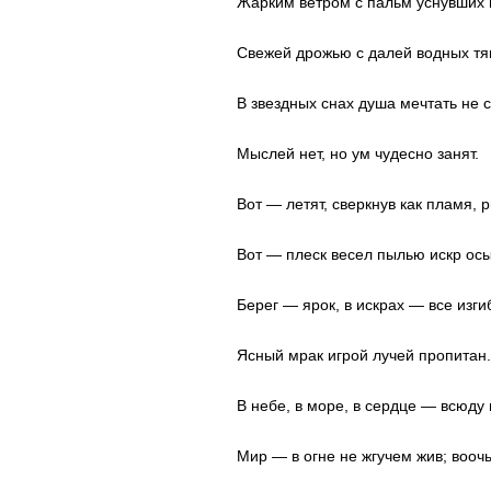
Жарким ветром с пальм уснувших в
Свежей дрожью с далей водных т
В звездных снах душа мечтать не с
Мыслей нет, но ум чудесно занят.
Вот — летят, сверкнув как пламя, 
Вот — плеск весел пылью искр ос
Берег — ярок, в искрах — все изги
Ясный мрак игрой лучей пропитан.
В небе, в море, в сердце — всюду
Мир — в огне не жгучем жив; вооч