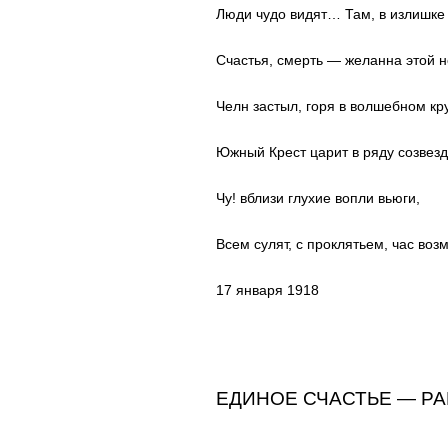
Люди чудо видят… Там, в излишке
Счастья, смерть — желанна этой н
Челн застыл, горя в волшебном кру
Южный Крест царит в ряду созвез
Чу! вблизи глухие вопли вьюги,
Всем сулят, с проклятьем, час воз
17 января 1918
ЕДИНОЕ СЧАСТЬЕ — РА