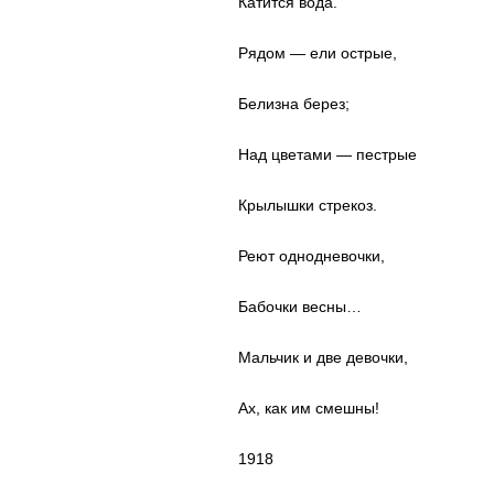
Катится вода.
Рядом — ели острые,
Белизна берез;
Над цветами — пестрые
Крылышки стрекоз.
Реют однодневочки,
Бабочки весны…
Мальчик и две девочки,
Aх, как им смешны!
1918