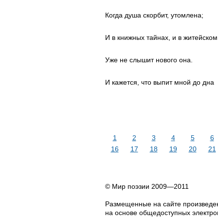
Когда душа скорбит, утомлена;
И в книжных тайнах, и в житейско
Уже не слышит нового она.
И кажется, что выпит мной до дна
1
2
3
4
5
6
16
17
18
19
20
21
© Мир поэзии 2009—2011
Размещенные на сайте произведен
на основе общедоступных электрон