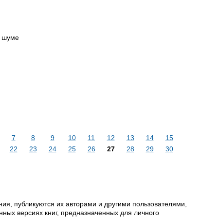
м шуме
7
8
9
10
11
12
13
14
15
22
23
24
25
26
27
28
29
30
ия, публикуются их авторами и другими пользователями,
ных версиях книг, предназначенных для личного