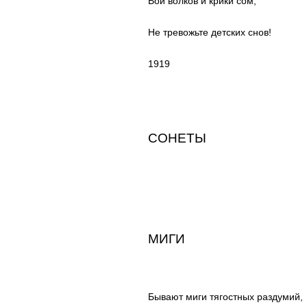
Вой волков и крики сом,
Не тревожьте детских снов!
1919
СОНЕТЫ
МИГИ
Бывают миги тягостных раздумий,