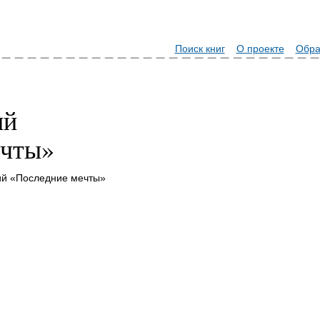
Поиск книг
О проекте
Обра
ий
ечты»
ий «Последние мечты»