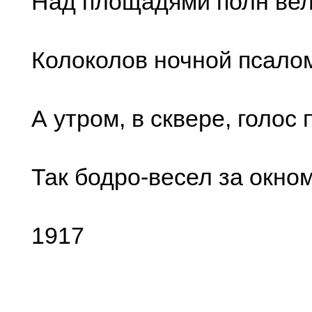
Над площадями полн ве
Колоколов ночной псало
А утром, в сквере, голос 
Так бодро-весел за окном
1917