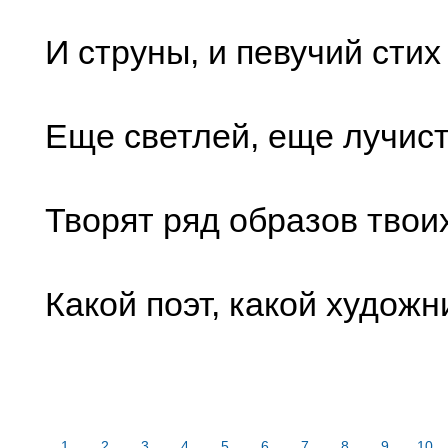
И струны, и певучий сти
Еще светлей, еще лучис
Творят ряд образов твои
Какой поэт, какой художн
1
2
3
4
5
6
7
8
9
10