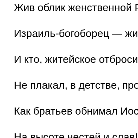
Жив облик женственной 
Израиль-богоборец — жи
И кто, житейское отброси
Не плакал, в детстве, пр
Как братьев обнимал Ио
На высоте честей и слав!