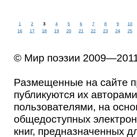
1
2
3
4
5
6
7
8
9
10
16
17
18
19
20
21
22
23
24
25
© Мир поэзии 2009—201
Размещенные на сайте п
публикуются их авторами
пользователями, на осно
общедоступных электрон
книг, предназначенных д