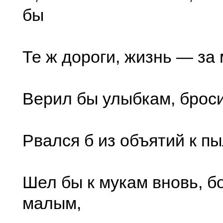
бы
Те ж дороги, жизнь — за 
Верил бы улыбкам, броси
Рвался б из объятий к пы
Шел бы к мукам вновь, б
малым,