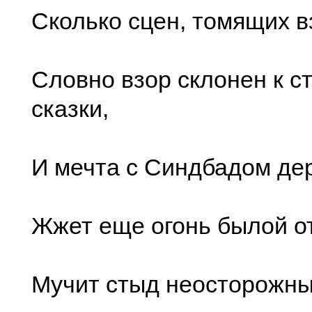
Сколько сцен, томящих в
Словно взор склонен к с
сказки,
И мечта с Синдбадом дер
Жжет еще огонь былой о
Мучит стыд неосторожн