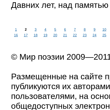
Давних лет, над памятью
1
2
3
4
5
6
7
8
9
10
16
17
18
19
20
21
22
23
24
25
© Мир поэзии 2009—201
Размещенные на сайте п
публикуются их авторами
пользователями, на осно
общедоступных электрон