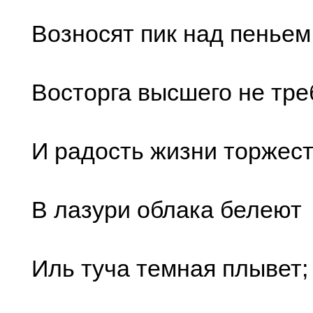
Возносят пик над пеньем
Восторга высшего не тре
И радость жизни торжест
В лазури облака белеют
Иль туча темная плывет;