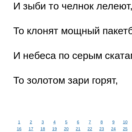
И зыби то челнок лелеют
То клонят мощный пакетб
И небеса по серым ската
То золотом зари горят,
1
2
3
4
5
6
7
8
9
10
16
17
18
19
20
21
22
23
24
25