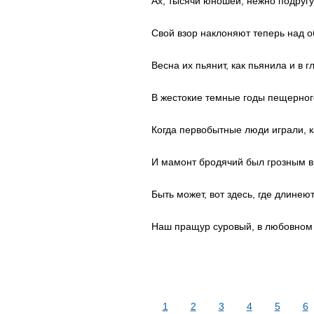
Ах, тысячи юношей, нежно подругу
Свой взор наклоняют теперь над 
Весна их пьянит, как пьянила и в г
В жестокие темные годы пещерного
Когда первобытные люди играли, к
И мамонт бродячий был грозным в
Быть может, вот здесь, где длинею
Наш пращур суровый, в любовном
1
2
3
4
5
6