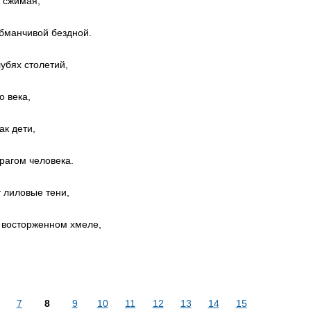
 сжимая,
обманчивой бездной.
лубях столетий,
 века,
ак дети,
рагом человека.
т лиловые тени,
 восторженном хмеле,
7
8
9
10
11
12
13
14
15