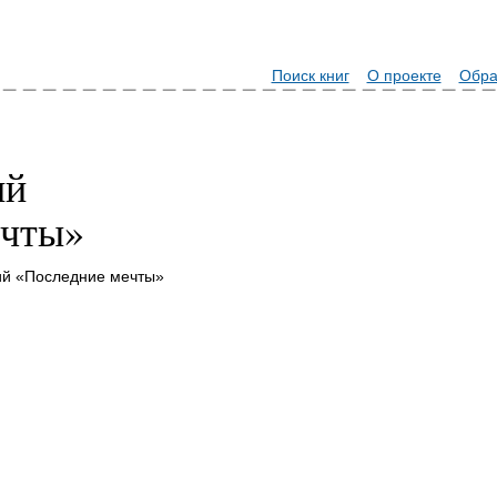
Поиск книг
О проекте
Обра
ий
ечты»
ий «Последние мечты»