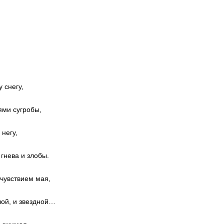
 снегу,
ями сугробы,
 негу,
гнева и злобы.
дчувствием мая,
лой, и звездной…