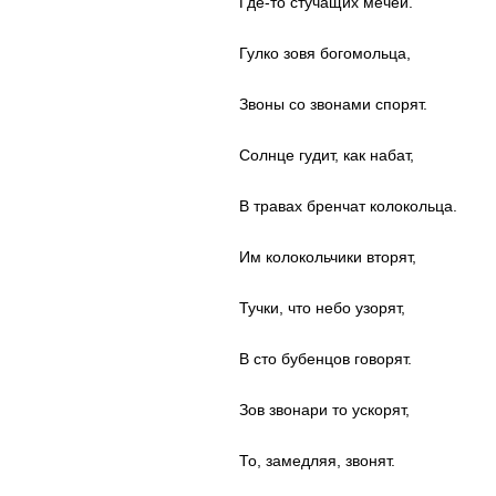
Где-то стучащих мечей.
Гулко зовя богомольца,
Звоны со звонами спорят.
Солнце гудит, как набат,
В травах бренчат колокольца.
Им колокольчики вторят,
Тучки, что небо узорят,
В сто бубенцов говорят.
Зов звонари то ускорят,
То, замедляя, звонят.