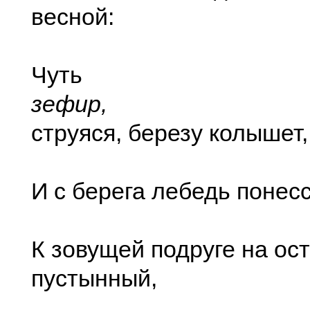
весной:
Чуть
зефир,
струяся, березу колышет,
И с берега лебедь понес
К зовущей подруге на ос
пустынный,