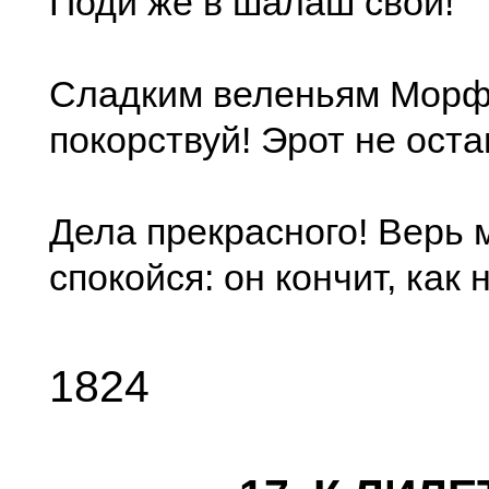
Поди же в шалаш свой!
Сладким веленьям Мор
покорствуй! Эрот не оста
Дела прекрасного! Верь 
спокойся: он кончит, как 
1824