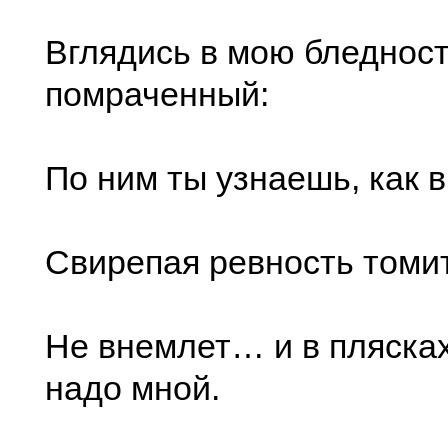
Вглядись в мою бледност
помраченный:
По ним ты узнаешь, как 
Свирепая ревность томит
Не внемлет… и в плясках
надо мной.