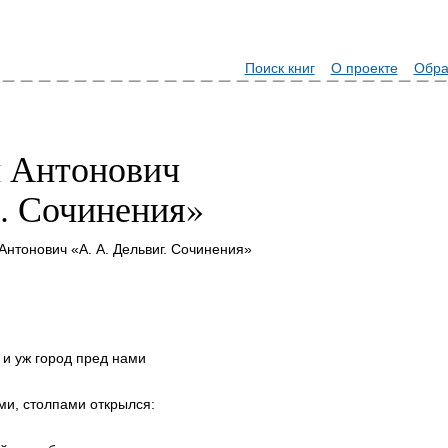
Поиск книг
О проекте
Обра
н Антонович
г. Сочинения»
Антонович «А. А. Дельвиг. Сочинения»
, и уж город пред нами
ми, столпами открылся: