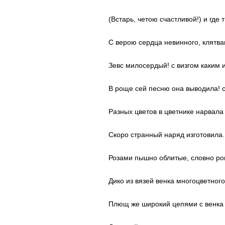
(Встарь, четою счастливой!) и где 
С верою сердца невинного, клятв
Зевс милосердый! с визгом каким 
В роще сей песню она выводила! с
Разных цветов в цветнике нарвала 
Скоро странный наряд изготовила.
Розами пышно облитые, словно ро
Дико из вязей венка многоцветного
Плющ же широкий цепями с венка 