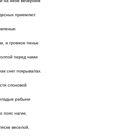
ей на небе вечернем
удесных приемлют.
дивленью
и, и громкое пенье
толпой перед нами
ак снег покрывалах.
ости слоновой
 младые рабыни
о пояс нагие,
ляске веселой,