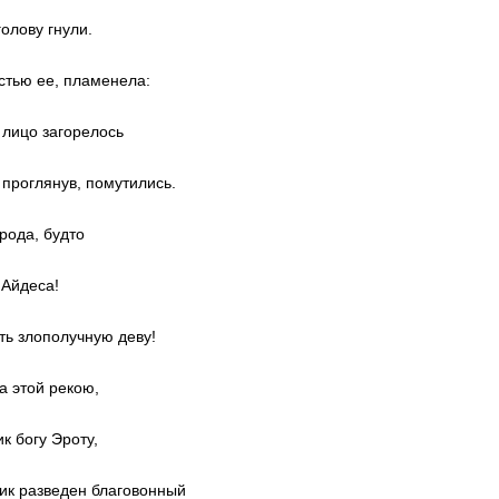
олову гнули.
стью ее, пламенела:
 лицо загорелось
проглянув, помутились.
орода, будто
 Айдеса!
ть злополучную деву!
а этой рекою,
к богу Эроту,
ик разведен благовонный