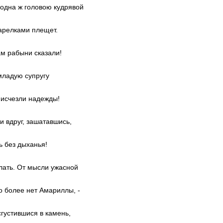
, одна ж головою кудрявой
арелками плещет.
ам рабыни сказали!
младую супругу
 исчезли надежды!
и вдруг, зашатавшись,
ь без дыханья!
елать. От мысли ужасной
о более нет Амариллы, -
сгустившися в камень,