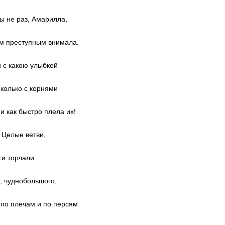
ты не раз, Амарилла,
ам преступным внимала.
и с какою улыбкой
колько с корнями
и как быстро плела их!
 Целые ветви,
ги торчали
, чуднобольшого;
по плечам и по персям