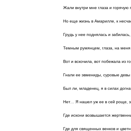
Жали внутри мне глаза и горячую г
Но еще жизнь в Амарилле, к несча
Грудь у нее поднялась и забилась,
Темным румянцем, глаза, на меня 
Вот и вскочила, вот побежала из г
Гнали ее эвмениды, суровые девы
Был ли, младенец, я в силах догна
Нет… Я нашел уж ее в сей роще, з
Где искони возвышается жертвенни
Где для священных венков и цветн