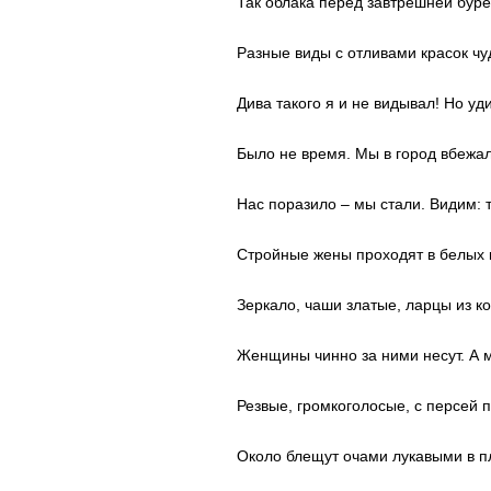
Так облака перед завтрешней бур
Разные виды с отливами красок ч
Дива такого я и не видывал! Но у
Было не время. Мы в город вбежал
Нас поразило – мы стали. Видим: 
Стройные жены проходят в белых к
Зеркало, чаши златые, ларцы из к
Женщины чинно за ними несут. А
Резвые, громкоголосые, с персей п
Около блещут очами лукавыми в п