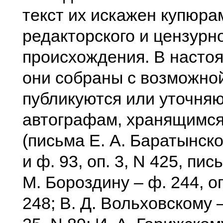
текст их искажен купюра
редакторского и цензурн
происхождения. В насто
они собраны с возможно
публикуются или уточняю
автографам, хранящимс
(письма Е. А. Баратынск
и ф. 93, оп. 3, N 425, пись
М. Бороздину – ф. 244, оп
248; В. Д. Вольховскому –