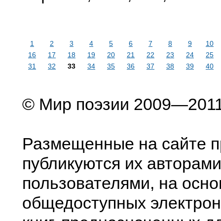
1
2
3
4
5
6
7
8
9
10
16
17
18
19
20
21
22
23
24
25
31
32
33
34
35
36
37
38
39
40
© Мир поэзии 2009—201
Размещенные на сайте п
публикуются их авторами
пользователями, на осно
общедоступных электрон