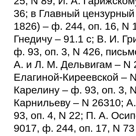
25, N 89; И. А. Гарижском
36; в Главный цензурный 
1826) – ф. 244, оп. 16, N 
Гнедичу – 91.1 с; В. И. Г
ф. 93, оп. 3, N 426, письмо
А. и Л. М. Дельвигам – N 
Елагиной-Киреевской – N 
Карелину – ф. 93, оп. 3, N
Карнильеву – N 26310; А.
93, оп. 4, N 22; П. А. Оси
9017, ф. 244, оп. 17, N 7