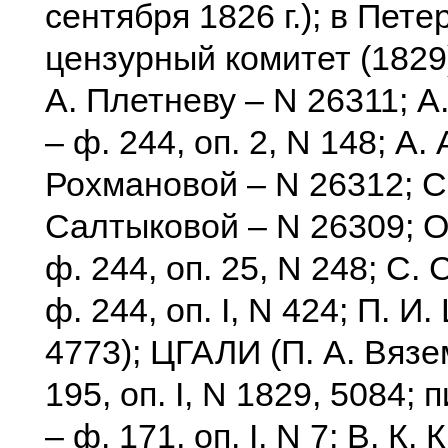
сентября 1826 г.); в Пете
цензурный комитет (1829) 
А. Плетневу – N 26311; А
– ф. 244, оп. 2, N 148; А. 
Рохмановой – N 26312; С
Салтыковой – N 26309; О
ф. 244, оп. 25, N 248; С.
ф. 244, оп. I, N 424; П. И
4773); ЦГАЛИ (П. А. Вязе
195, оп. I, N 1829, 5084;
– ф. 171, оп. I, N 7; В. К