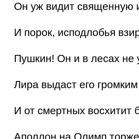
Он уж видит священную 
И порок, исподлобья вз
Пушкин! Он и в лесах не 
Лира выдаст его громким
И от смертных восхитит 
Аполлон на Олимп торж