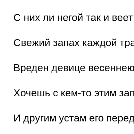
С них ли негой так и веет
Свежий запах каждой тр
Вреден девице весеннею
Хочешь с кем-то этим з
И другим устам его перед