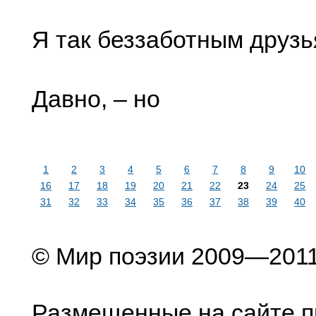
Я так беззаботным друзь
Давно, – но
1
2
3
4
5
6
7
8
9
10
16
17
18
19
20
21
22
23
24
25
31
32
33
34
35
36
37
38
39
40
© Мир поэзии 2009—201
Размещенные на сайте п