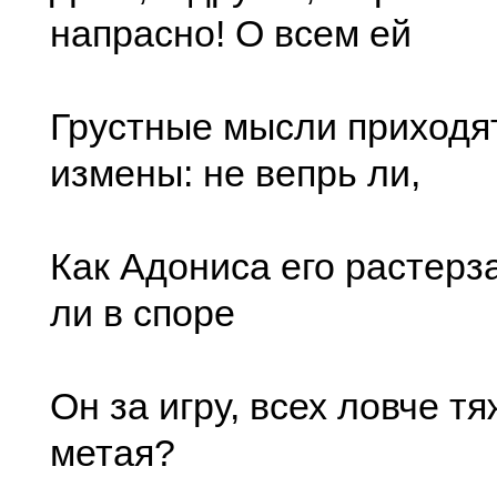
напрасно! О всем ей
Грустные мысли приходят
измены: не вепрь ли,
Как Адониса его растерз
ли в споре
Он за игру, всех ловче т
метая?