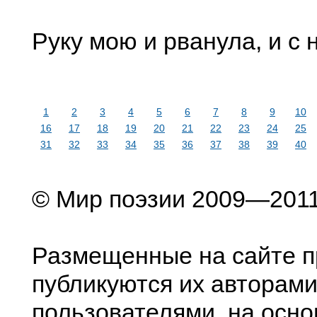
Руку мою и рванула, и с 
1
2
3
4
5
6
7
8
9
10
16
17
18
19
20
21
22
23
24
25
31
32
33
34
35
36
37
38
39
40
© Мир поэзии 2009—201
Размещенные на сайте п
публикуются их авторами
пользователями, на осно