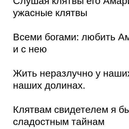
Слушая клятвы его Амар
ужасные клятвы
Всеми богами: любить А
и с нею
Жить неразлучно у наших
наших долинах.
Клятвам свидетелем я б
сладостным тайнам