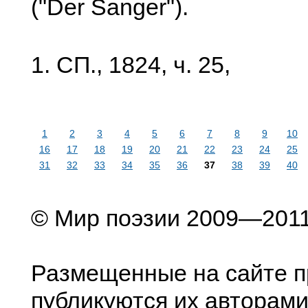
("Der Sanger").
1. СП., 1824, ч. 25,
1
2
3
4
5
6
7
8
9
10
16
17
18
19
20
21
22
23
24
25
31
32
33
34
35
36
37
38
39
40
© Мир поэзии 2009—201
Размещенные на сайте п
публикуются их авторами