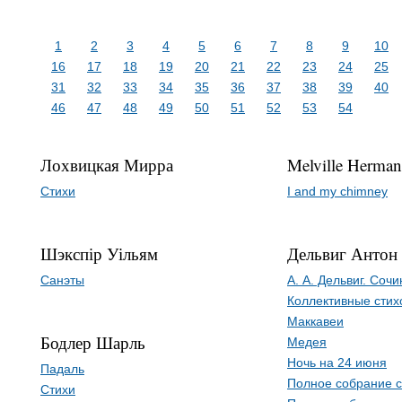
1
2
3
4
5
6
7
8
9
10
16
17
18
19
20
21
22
23
24
25
31
32
33
34
35
36
37
38
39
40
46
47
48
49
50
51
52
53
54
Лохвицкая Мирра
Melville Herman
Стихи
I and my chimney
Шэкспір Уільям
Дельвиг Антон
Санэты
А. А. Дельвиг. Соч
Коллективные стих
Маккавеи
Бодлер Шарль
Медея
Ночь на 24 июня
Падаль
Полное собрание с
Стихи