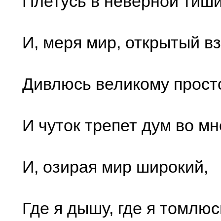
Плетусь в неверной тиш
И, меря мир, открытый вз
Дивлюсь великому прост
И чуток трепет дум во мне
И, озирая мир широкий,
Где я дышу, где я томлюс