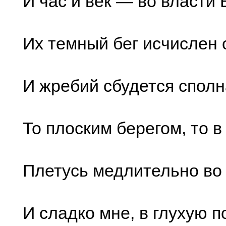
И час и век — во власти 
Их темный бег исчислен 
И жребий сбудется сполна
То плоским берегом, то в
Плетусь медлительно во 
И сладко мне, в глухую п