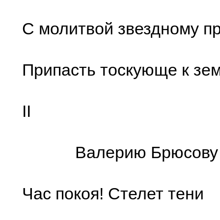
С молитвой звездному п
Припасть тоскующе к зем
II
Валерию Брюсову
Час покоя! Стелет тени