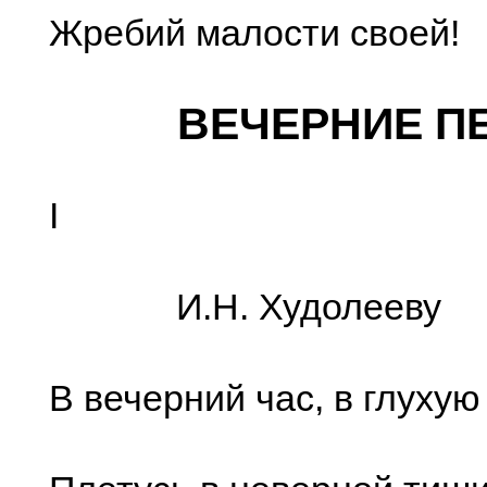
Жребий малости cвoeй!
ВЕЧЕРНИЕ П
I
И.Н. Худолееву
В вечерний час, в глухую