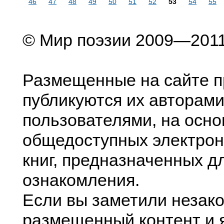
46
47
48
49
50
51
52
53
54
55
© Мир поэзии 2009—201
Размещенные на сайте п
публикуются их авторами
пользователями, на осно
общедоступных электрон
книг, предназначенных д
ознакомления.
Если вы заметили незак
размещенный контент и я