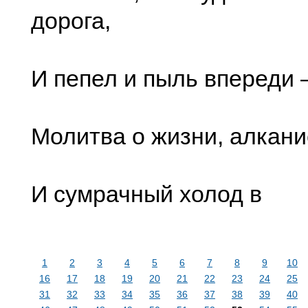
дорога,
И пепел и пыль впереди
Молитва о жизни, алкани
И сумрачный холод в
1
2
3
4
5
6
7
8
9
10
16
17
18
19
20
21
22
23
24
25
31
32
33
34
35
36
37
38
39
40