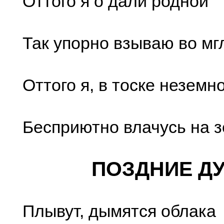
Оттого я о дали родной
Так упорно взываю во м
Оттого я, в тоске неземно
Бесприютно влачусь на з
ПОЗДНИЕ Д
Плывут, дымятся облака