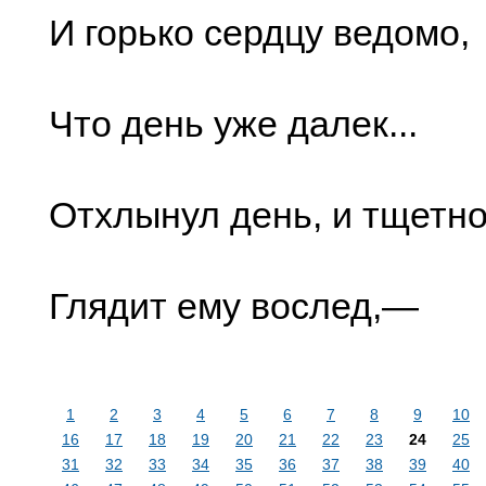
И горько сердцу ведомо,
Что день уже далек...
Отхлынул день, и тщетно
Глядит ему вослед,—
1
2
3
4
5
6
7
8
9
10
16
17
18
19
20
21
22
23
24
25
31
32
33
34
35
36
37
38
39
40