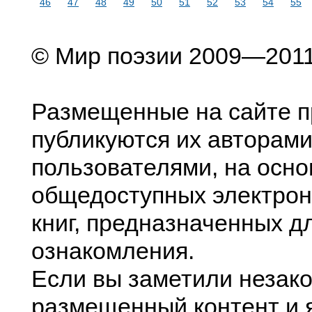
46
47
48
49
50
51
52
53
54
55
© Мир поэзии 2009—201
Размещенные на сайте п
публикуются их авторами
пользователями, на осно
общедоступных электрон
книг, предназначенных д
ознакомления.
Если вы заметили незак
размещенный контент и я