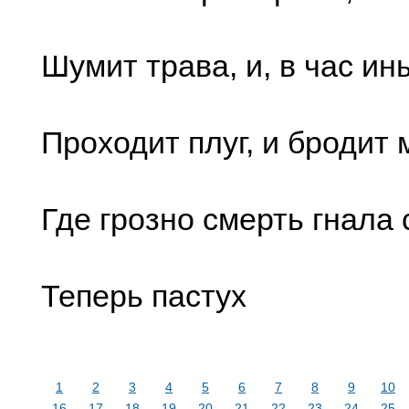
Шумит трава, и, в час ин
Проходит плуг, и бродит м
Где грозно смерть гнала
Теперь пастух
1
2
3
4
5
6
7
8
9
10
16
17
18
19
20
21
22
23
24
25