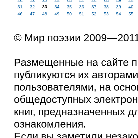
31
32
33
34
35
36
37
38
39
40
46
47
48
49
50
51
52
53
54
55
© Мир поэзии 2009—201
Размещенные на сайте п
публикуются их авторами
пользователями, на осно
общедоступных электрон
книг, предназначенных д
ознакомления.
Если вы заметили незак