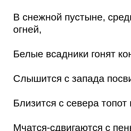
В снежной пустыне, сред
огней,
Белые всадники гонят кон
Слышится с запада посви
Близится с севера топот г
Мчатся-сдвигаются с пен