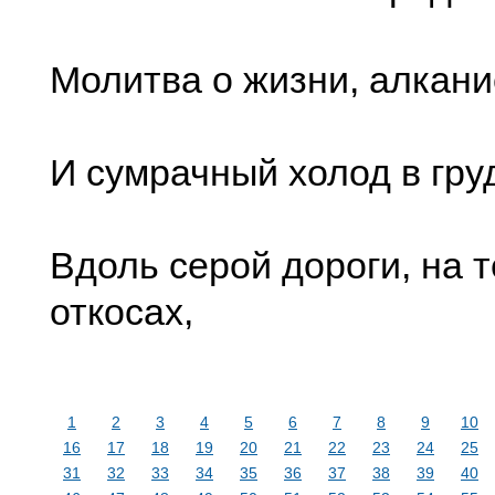
Молитва о жизни, алкани
И сумрачный холод в груд
Вдоль серой дороги, на 
откосах,
1
2
3
4
5
6
7
8
9
10
16
17
18
19
20
21
22
23
24
25
31
32
33
34
35
36
37
38
39
40