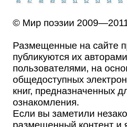
46
47
48
49
50
51
52
53
54
55
© Мир поэзии 2009—201
Размещенные на сайте п
публикуются их авторами
пользователями, на осно
общедоступных электрон
книг, предназначенных д
ознакомления.
Если вы заметили незак
размещенный контент и я