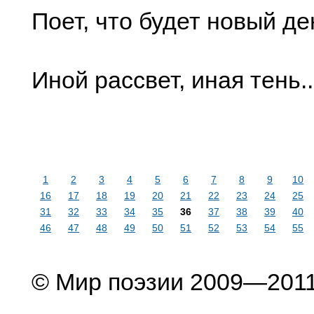
Поет, что будет новый де
Иной рассвет, иная тень..
1
2
3
4
5
6
7
8
9
10
16
17
18
19
20
21
22
23
24
25
31
32
33
34
35
36
37
38
39
40
46
47
48
49
50
51
52
53
54
55
© Мир поэзии 2009—201