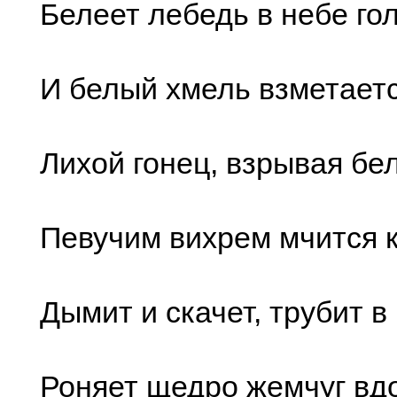
Белеет лебедь в небе гол
И белый хмель взметаетс
Лихой гонец, взрывая бе
Певучим вихрем мчится к
Дымит и скачет, трубит в
Роняет щедро жемчуг вдол