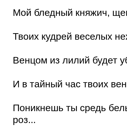
Мой бледный княжич, щег
Твоих кудрей веселых н
Венцом из лилий будет уб
И в тайный час твоих ве
Поникнешь ты средь бел
роз...