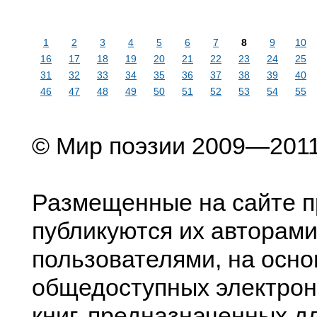
1
2
3
4
5
6
7
8
9
10
16
17
18
19
20
21
22
23
24
25
31
32
33
34
35
36
37
38
39
40
46
47
48
49
50
51
52
53
54
55
© Мир поэзии 2009—201
Размещенные на сайте п
публикуются их авторами
пользователями, на осно
общедоступных электрон
книг, предназначенных д