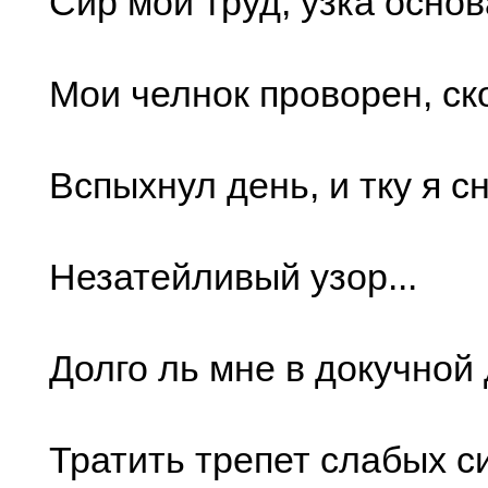
Сир мой труд, узка основа
Мои челнок проворен, ско
Вспыхнул день, и тку я с
Незатейливый узор...
Долго ль мне в докучной
Тратить трепет слабых с