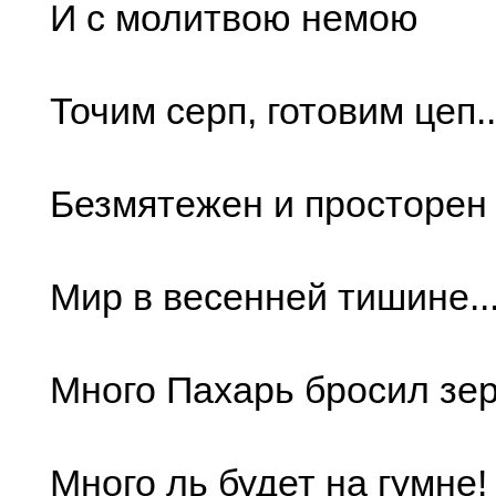
И с молитвою немою
Точим серп, готовим цеп..
Безмятежен и просторен
Мир в весенней тишине..
Много Пахарь бросил зер
Много ль будет на гумне!