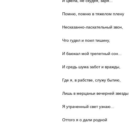
И цвела, не скудея, заря...
Помню, помню в тяжелом плену
Несказанно-ласкательный звон,
Что гудел и поил тишину,
И баюкал мой трепетный сон...
И средь шума забот и вражды,
Где я, в рабстве, служу бытию,
Лишь в мерцаньи вечерней звезды
Я утраченный свет узнаю...
Оттого я о дали родной