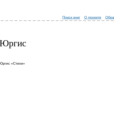
Поиск книг
О проекте
Обра
 Юргис
Юргис «Стихи»