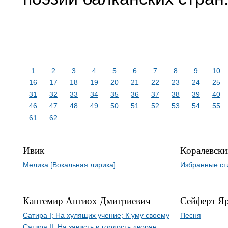
1
2
3
4
5
6
7
8
9
10
16
17
18
19
20
21
22
23
24
25
31
32
33
34
35
36
37
38
39
40
46
47
48
49
50
51
52
53
54
55
61
62
Ивик
Коралевски
Мелика [Вокальная лирика]
Избранные ст
Кантемир Антиох Дмитриевич
Сейферт Яр
Сатира I; На хулящих учение; К уму своему
Песня
Сатира II; На зависть и гордость дворян