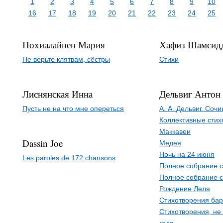
1
2
3
4
5
6
7
8
9
10
16
17
18
19
20
21
22
23
24
25
Похиалайнен Мария
Хафиз Шамсид
Не верьте клятвам, сёстры
Стихи
Лиснянская Инна
Дельвиг Антон
Пусть не на что мне опереться
А. А. Дельвиг. Соч
Коллективные стих
Маккавеи
Dassin Joe
Медея
Ночь на 24 июня
Les paroles de 172 chansons
Полное собрание с
Полное собрание с
Рождение Леля
Стихотворения бар
Стихотворения, не