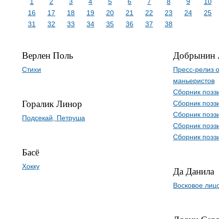
1
2
3
4
5
6
7
8
9
10
16
17
18
19
20
21
22
23
24
25
31
32
33
34
35
36
37
38
Верлен Поль
Добрынин 
Стихи
Пресс-релиз 
маньеристов
Сборник поэз
Горалик Линор
Сборник поэз
Сборник поэз
Подсекай, Петруша
Сборник поэз
Сборник поэз
Басё
Хокку
Да Данила
Восковое лиц