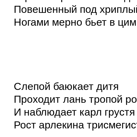
Повешенный под хриплы
Ногами мерно бьет в ци
Слепой баюкает дитя
Проходит лань тропой р
И наблюдает карл грустя
Рост арлекина трисмегис