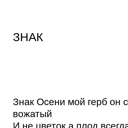
ЗНАК
Знак Осени мой герб он 
вожатый
И не цветок а плод всегд