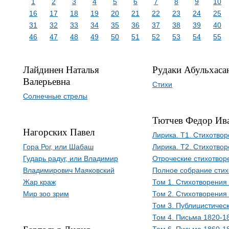
1
2
3
4
5
6
7
8
9
10
16
17
18
19
20
21
22
23
24
25
31
32
33
34
35
36
37
38
39
40
46
47
48
49
50
51
52
53
54
55
Лайдинен Наталья
Рудаки Абульхаса
Валерьевна
Стихи
Солнечные стрелы
Тютчев Федор Ив
Нагорских Павел
Лирика. Т1. Стихотво
Гора Рог, или Шабаш
Лирика. Т2. Стихотво
Гударь радуг, или Владимир
Отроческие стихотвор
Владимирович Маяковский
Полное собрание сти
Жар краж
Том 1. Стихотворения
Мир зоо зрим
Том 2. Стихотворения
Том 3. Публицистичес
Том 4. Письма 1820-1