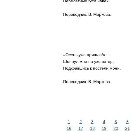
Перелётные гуси навек.
Переводчик: В. Маркова.
«Осень уже пришла!» –
Шепнул мне на ухо ветер,
Подкравшись к постели моей.
Переводчик: В. Маркова.
1
2
3
4
5
6
16
17
18
19
20
21