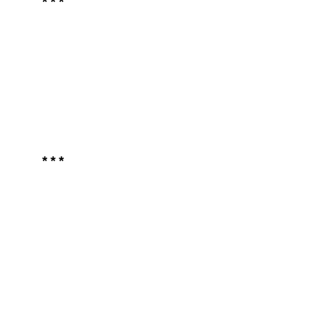
* * *
* * *