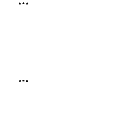
* * *
* * *