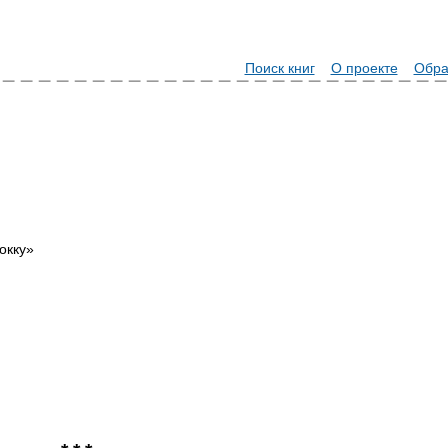
Поиск книг
О проекте
Обра
окку»