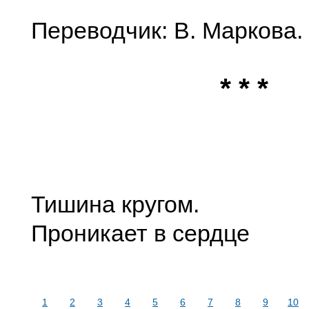
Переводчик: В. Маркова.
* * *
Тишина кругом.
Проникает в сердце
1
2
3
4
5
6
7
8
9
10