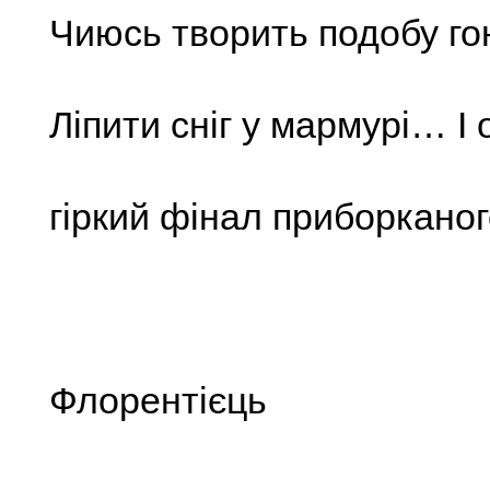
Чиюсь творить подобу го
Ліпити сніг у мармурі… І
гіркий фінал приборканог
Флорентієць