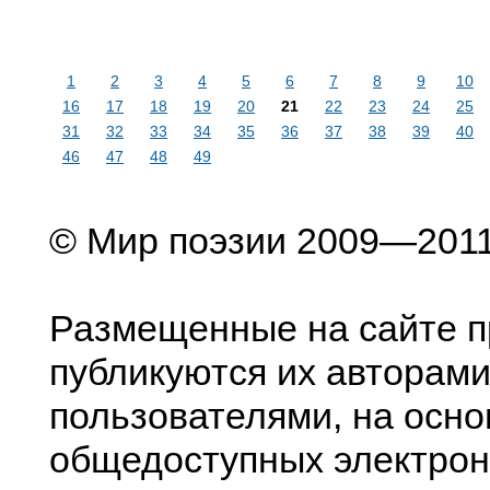
1
2
3
4
5
6
7
8
9
10
16
17
18
19
20
21
22
23
24
25
31
32
33
34
35
36
37
38
39
40
46
47
48
49
© Мир поэзии 2009—201
Размещенные на сайте п
публикуются их авторами
пользователями, на осно
общедоступных электрон