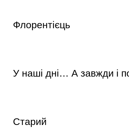
Флорентієць
У наші дні… А завжди і п
Старий