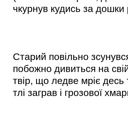
чкурнув кудись за дошки
Старий повільно зсунувся
побожно дивиться на сві
твір, що ледве мріє десь 
тлі заграв і грозової хмар