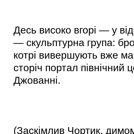
Десь високо вгорі — у ві
— скульптурна група: бро
котрі вивершують вже ма
сторіч портал північний 
Джованні.
(Заскімлив Чортик, димо