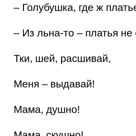
– Голубушка, где ж плать
– Из льна-то – платья не
Тки, шей, расшивай,
Меня – выдавай!
Мама, душно!
Мама, скушно!