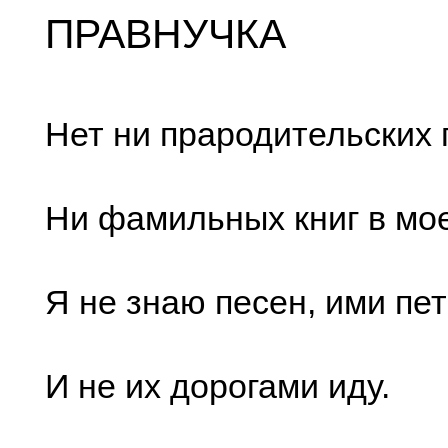
ПРАВНУЧКА
Нет ни прародительских 
Ни фамильных книг в мое
Я не знаю песен, ими пет
И не их дорогами иду.