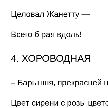
Целовал Жанетту —
Всего б рая вдоль!
4. ХОРОВОДНАЯ
– Барышня, прекрасней н
Цвет сирени с розы цвет