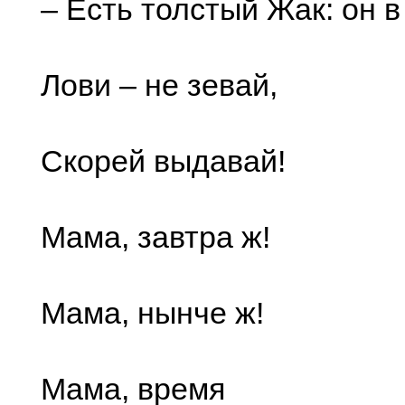
– Есть толстый Жак: он в
Лови – не зевай,
Скорей выдавай!
Мама, завтра ж!
Мама, нынче ж!
Мама, время