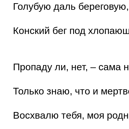
Голубую даль береговую,
Конский бег под хлопающ
Пропаду ли, нет, – сама 
Только знаю, что и мертв
Восхвалю тебя, моя родн