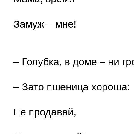
Замуж – мне!
– Голубка, в доме – ни г
– Зато пшеница хороша:
Ее продавай,