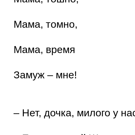
Мама, томно,
Мама, время
Замуж – мне!
– Нет, дочка, милого у на