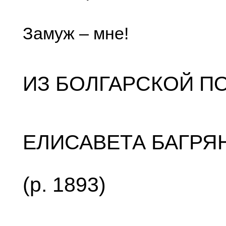
Замуж – мне!
ИЗ БОЛГАРСКОЙ П
ЕЛИСАВЕТА БАГРЯ
(р. 1893)