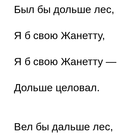
Был бы дольше лес,
Я б свою Жанетту,
Я б свою Жанетту —
Дольше целовал.
Вел бы дальше лес,