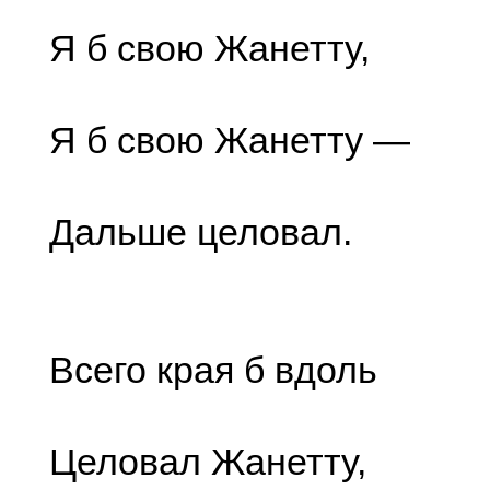
Я б свою Жанетту,
Я б свою Жанетту —
Дальше целовал.
Всего края б вдоль
Целовал Жанетту,