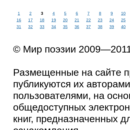
1
2
3
4
5
6
7
8
9
10
16
17
18
19
20
21
22
23
24
25
31
32
33
34
35
36
37
38
39
40
© Мир поэзии 2009—201
Размещенные на сайте п
публикуются их авторами
пользователями, на осно
общедоступных электрон
книг, предназначенных д