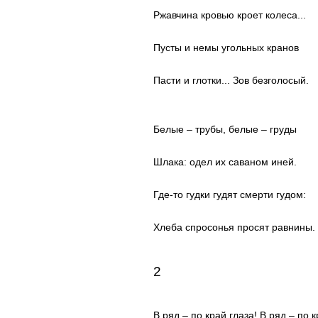
Ржавчина кровью кроет колеса...
Пусты и немы угольных кранов
Пасти и глотки... Зов безголосый.
Белые – трубы, белые – груды
Шлака: одел их саваном иней.
Где-то гудки гудят смерти гудом:
Хлеба спросонья просят равнины.
2
В ряд – по край глаза! В ряд – по к