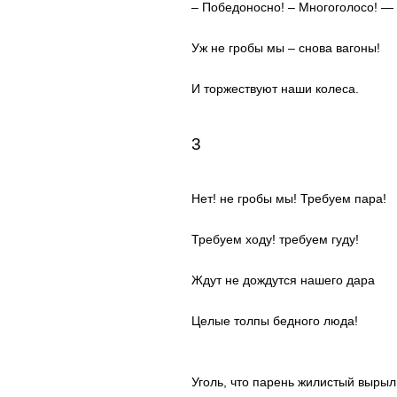
– Победоносно! – Многоголосо! —
Уж не гробы мы – снова вагоны!
И торжествуют наши колеса.
3
Нет! не гробы мы! Требуем пара!
Требуем ходу! требуем гуду!
Ждут не дождутся нашего дара
Целые толпы бедного люда!
Уголь, что парень жилистый вырыл