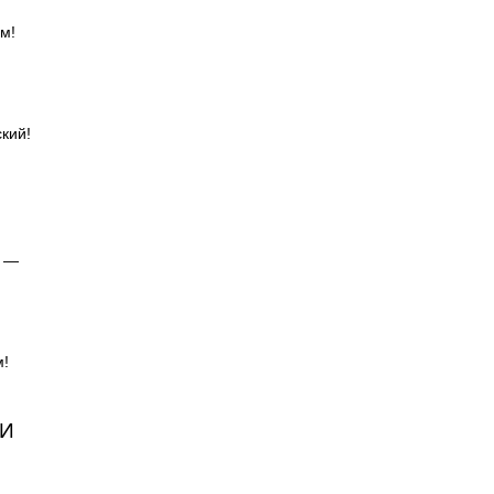
м!
кий!
!
м —
м!
ИИ