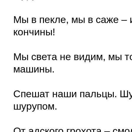
Мы в пекле, мы в саже – 
кончины!
Мы света не видим, мы т
машины.
Спешат наши пальцы. Шу
шурупом.
От адского грохота – смо