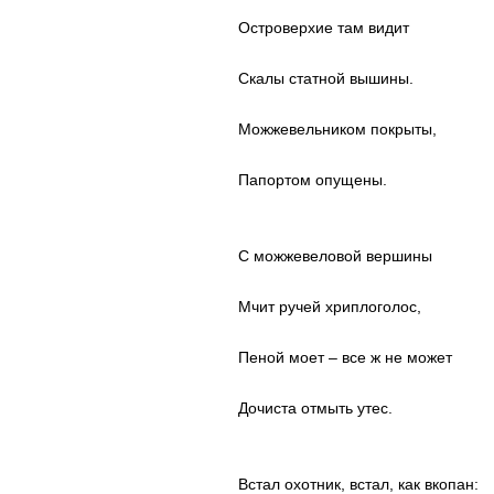
Островерхие там видит
Скалы статной вышины.
Можжевельником покрыты,
Папортом опущены.
С можжевеловой вершины
Мчит ручей хриплоголос,
Пеной моет – все ж не может
Дочиста отмыть утес.
Встал охотник, встал, как вкопан: