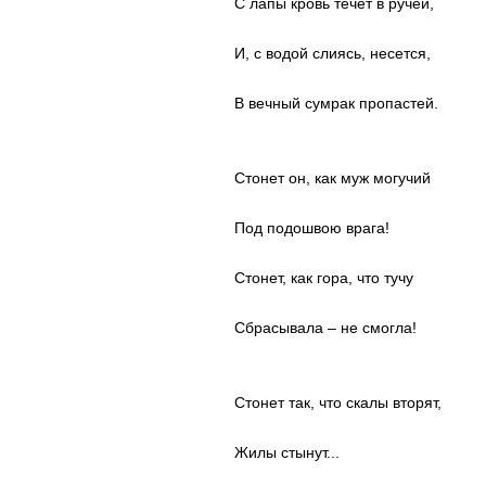
С лапы кровь течет в ручей,
И, с водой слиясь, несется,
В вечный сумрак пропастей.
Стонет он, как муж могучий
Под подошвою врага!
Стонет, как гора, что тучу
Сбрасывала – не смогла!
Стонет так, что скалы вторят,
Жилы стынут...