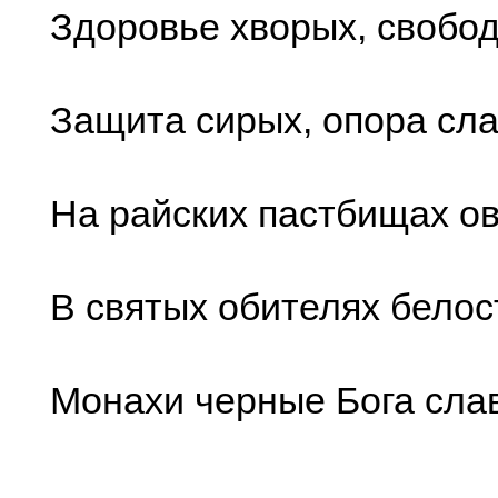
Здоровье хворых, свобод
Защита сирых, опора сла
На райских пастбищах ов
В святых обителях бело
Монахи черные Бога слав