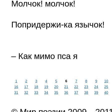
Молчок! молчок!
Попридержи-ка язычок!
– Как мимо пса я
1
2
3
4
5
6
7
8
9
10
16
17
18
19
20
21
22
23
24
25
31
32
33
34
35
36
37
38
39
40
© Мир поэзии 2009—201