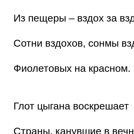
Из пещеры – вздох за вз
Сотни вздохов, сонмы вз
Фиолетовых на красном.
Глот цыгана воскрешает
Страны, канувшие в вечн