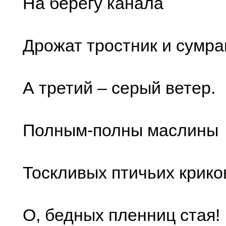
На берегу канала
Дрожат тростник и сумра
А третий – серый ветер.
Полным-полны маслины
Тоскливых птичьих крико
О, бедных пленниц стая!