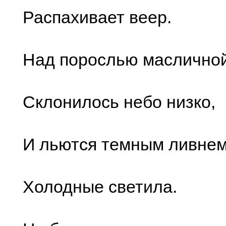
Распахивает веер.
Над порослью маслично
Склонилось небо низко,
И льются темным ливне
Холодные светила.